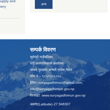
"Supply and
अन्य
nery
सम्पर्क विवरण
सूर्यगढी गाउँपालिका,
गाउँ कार्यपालिकाकाे कार्यालय
चाेकदे,नुवाकोट,बाग्मती प्रदेश,नेपाल
फोन नं:– ९८५१३१६२५८,
ईमेलः–
suryagadhimun@gmail.com,
info@suryagadhimun.gov.np
वेवसाईट :
www.suryagadhimun.gov.np
अक्षांश(Latitude)-27.948307