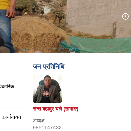
जन प्रतिनिधि
धिकारिक
सन्त बहादुर घले (तामाङ)
 कार्यान्वयन
अध्यक्ष
9851147432