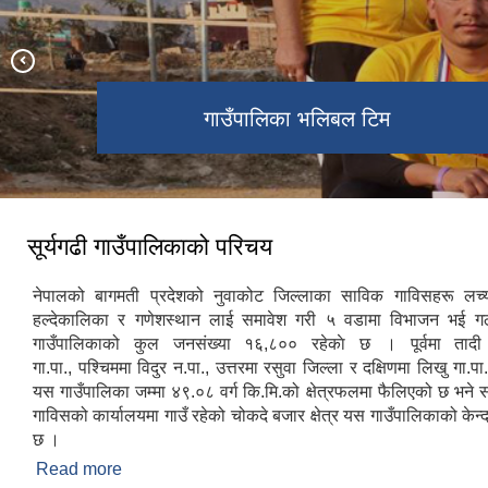
गाउँपालिका परिसर वरिपरि वृक्षारोपण
सूर्यगढी गाउँपालिका प्रशासकीय भवन
पर्यटन सम्बन्धी कार्यक्रम
गाउँपालिका भलिबल टिम
कार्यक्रम
सूर्यगढी गाउँपालिकाको परिचय
नेपालको बागमती प्रदेशको नुवाकोट जिल्लाका साविक गाविसहरू लच्या
हल्देकालिका र गणेशस्थान लाई समावेश गरी ५ वडामा विभाजन भई
गाउँपालिकाको कुल जनसंख्या १६,८०० रहेकाे छ । पूर्वमा तादी
गा.पा., पश्चिममा विदुर न.पा., उत्तरमा रसुवा जिल्ला र दक्षिणमा लिखु गा.प
यस गाउँपालिका जम्मा ४९.०८ वर्ग कि.मि.को क्षेत्रफलमा फैलिएको छ भने स
गाविसको कार्यालयमा गाउँ रहेको चोकदे बजार क्षेत्र यस गाउँपालिकाको केन
छ ।
Read more
about सूर्यगढी गाउँपालिकाको परिचय