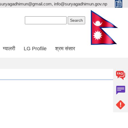
suryagadhimun@gmail.com, info@suryagadhimun.gov.np
Search form
Search
ग्यालरी
LG Profile
श्रम संसार