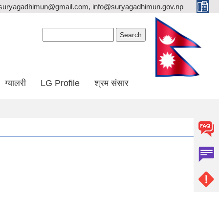
suryagadhimun@gmail.com, info@suryagadhimun.gov.np
Search form
Search
ग्यालरी
LG Profile
श्रम संसार