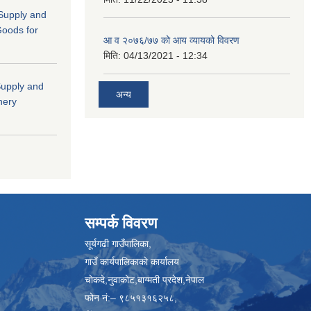
 (Supply and
Goods for
आ व २०७६/७७ को आय व्यायको विवरण
मिति:
04/13/2021 - 12:34
"Supply and
अन्य
nery
सम्पर्क विवरण
सूर्यगढी गाउँपालिका,
गाउँ कार्यपालिकाकाे कार्यालय
चाेकदे,नुवाकोट,बाग्मती प्रदेश,नेपाल
फोन नं:– ९८५१३१६२५८,