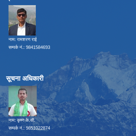
नाम:
रामशरण राई
सम्पर्क नं.: 9841584693
सूचना अधिकारी
नाम:
कृष्ण के.सी.
सम्पर्क नं.: 9851022874