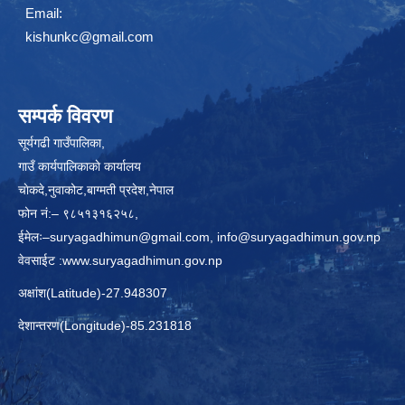
Email:
kishunkc@gmail.com
सम्पर्क विवरण
सूर्यगढी गाउँपालिका,
गाउँ कार्यपालिकाकाे कार्यालय
चाेकदे,नुवाकोट,बाग्मती प्रदेश,नेपाल
फोन नं:– ९८५१३१६२५८,
ईमेलः–
suryagadhimun@gmail.com, info@suryagadhimun.gov.np
वेवसाईट :
www.suryagadhimun.gov.np
अक्षांश(Latitude)-27.948307
देशान्तरण(Longitude)-85.231818