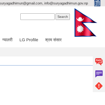
suryagadhimun@gmail.com, info@suryagadhimun.gov.np
Search form
Search
ग्यालरी
LG Profile
श्रम संसार