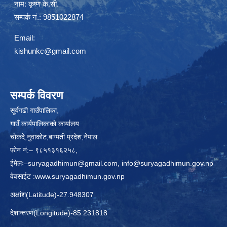
नाम:
कृष्ण के.सी.
सम्पर्क नं.: 9851022874
Email:
kishunkc@gmail.com
सम्पर्क विवरण
सूर्यगढी गाउँपालिका,
गाउँ कार्यपालिकाकाे कार्यालय
चाेकदे,नुवाकोट,बाग्मती प्रदेश,नेपाल
फोन नं:– ९८५१३१६२५८,
ईमेलः–
suryagadhimun@gmail.com, info@suryagadhimun.gov.np
वेवसाईट :
www.suryagadhimun.gov.np
अक्षांश(Latitude)-27.948307
देशान्तरण(Longitude)-85.231818