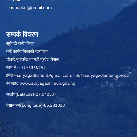
kishunkc@gmail.com
सम्पर्क विवरण
सूर्यगढी गाउँपालिका,
गाउँ कार्यपालिकाकाे कार्यालय
चाेकदे,नुवाकोट,बाग्मती प्रदेश,नेपाल
फोन नं:– ९८५१३१६२५८,
ईमेलः–
suryagadhimun@gmail.com, info@suryagadhimun.gov.np
वेवसाईट :
www.suryagadhimun.gov.np
अक्षांश(Latitude)-27.948307
देशान्तरण(Longitude)-85.231818