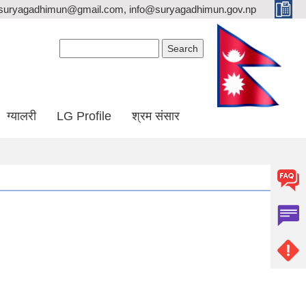
suryagadhimun@gmail.com, info@suryagadhimun.gov.np
Search form
Search
ग्यालरी
LG Profile
श्रम संसार