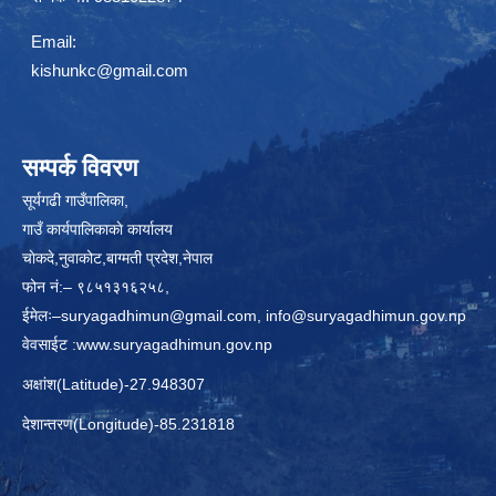
Email:
kishunkc@gmail.com
सम्पर्क विवरण
सूर्यगढी गाउँपालिका,
गाउँ कार्यपालिकाकाे कार्यालय
चाेकदे,नुवाकोट,बाग्मती प्रदेश,नेपाल
फोन नं:– ९८५१३१६२५८,
ईमेलः–
suryagadhimun@gmail.com, info@suryagadhimun.gov.np
वेवसाईट :
www.suryagadhimun.gov.np
अक्षांश(Latitude)-27.948307
देशान्तरण(Longitude)-85.231818