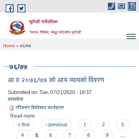
Skip to main content
सूर्यगढी गाउँपालिका
“स्वस्थ, शिक्षित, समृद्ध पर्यटकीय सूर्यगढी”
You are here
Home
» ७६/७७
७६/७७
आ व २०७६/७७ को आय व्यायको विवरण
Submitted on:
Tue, 07/21/2020 - 18:37
दस्तावेज:
गरिबसंग बिश्वेश्वर कार्यक्रम
Read more
about आ व २०७६/७७ को आय व्यायको विवरण
Pages
« first
‹ previous
1
2
3
4
5
6
7
8
9
…