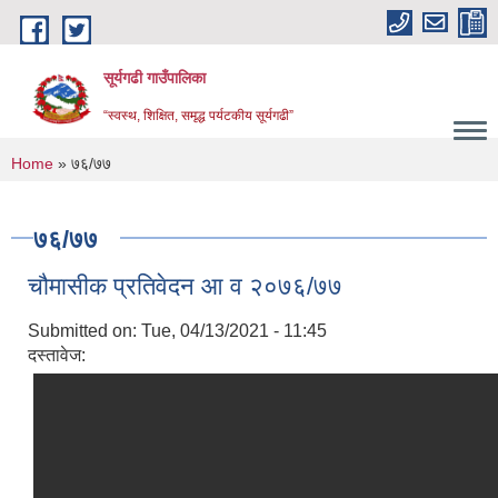
Skip to main content
सूर्यगढी गाउँपालिका
“स्वस्थ, शिक्षित, समृद्ध पर्यटकीय सूर्यगढी”
You are here
Home
» ७६/७७
७६/७७
चौमासीक प्रतिवेदन आ व २०७६/७७
Submitted on:
Tue, 04/13/2021 - 11:45
दस्तावेज: