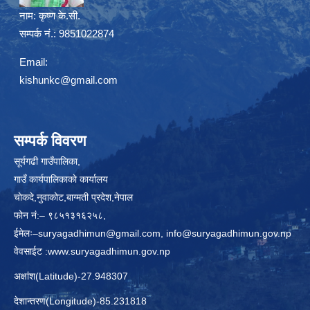
नाम:
कृष्ण के.सी.
सम्पर्क नं.: 9851022874
Email:
kishunkc@gmail.com
सम्पर्क विवरण
सूर्यगढी गाउँपालिका,
गाउँ कार्यपालिकाकाे कार्यालय
चाेकदे,नुवाकोट,बाग्मती प्रदेश,नेपाल
फोन नं:– ९८५१३१६२५८,
ईमेलः–
suryagadhimun@gmail.com, info@suryagadhimun.gov.np
वेवसाईट :
www.suryagadhimun.gov.np
अक्षांश(Latitude)-27.948307
देशान्तरण(Longitude)-85.231818