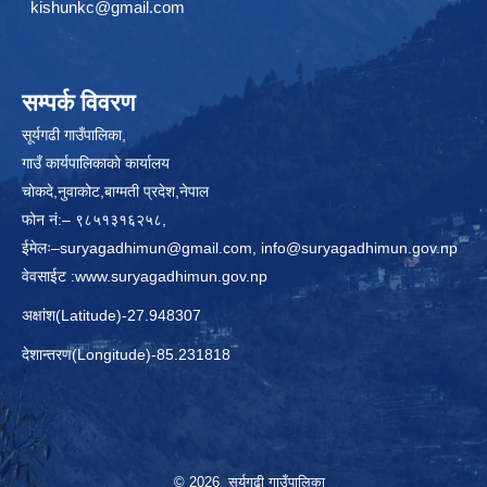
kishunkc@gmail.com
सम्पर्क विवरण
सूर्यगढी गाउँपालिका,
गाउँ कार्यपालिकाकाे कार्यालय
चाेकदे,नुवाकोट,बाग्मती प्रदेश,नेपाल
फोन नं:– ९८५१३१६२५८,
ईमेलः–
suryagadhimun@gmail.com, info@suryagadhimun.gov.np
वेवसाईट :
www.suryagadhimun.gov.np
अक्षांश(Latitude)-27.948307
देशान्तरण(Longitude)-85.231818
© 2026 सूर्यगढी गाउँपालिका