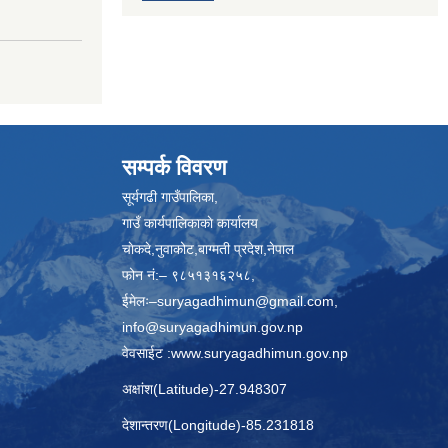
सम्पर्क विवरण
सूर्यगढी गाउँपालिका,
गाउँ कार्यपालिकाकाे कार्यालय
चाेकदे,नुवाकोट,बाग्मती प्रदेश,नेपाल
फोन नं:– ९८५१३१६२५८,
ईमेलः–
suryagadhimun@gmail.com,
info@suryagadhimun.gov.np
वेवसाईट :
www.suryagadhimun.gov.np
अक्षांश(Latitude)-27.948307
देशान्तरण(Longitude)-85.231818