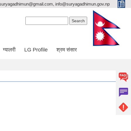
suryagadhimun@gmail.com, info@suryagadhimun.gov.np
Search form
Search
ग्यालरी
LG Profile
श्रम संसार