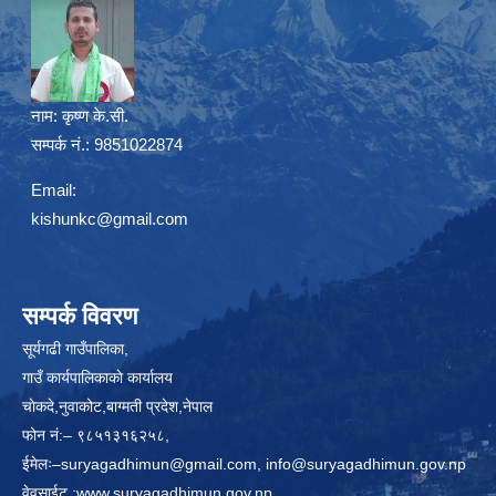
नाम:
कृष्ण के.सी.
सम्पर्क नं.: 9851022874
Email:
kishunkc@gmail.com
सम्पर्क विवरण
सूर्यगढी गाउँपालिका,
गाउँ कार्यपालिकाकाे कार्यालय
चाेकदे,नुवाकोट,बाग्मती प्रदेश,नेपाल
फोन नं:– ९८५१३१६२५८,
ईमेलः–
suryagadhimun@gmail.com, info@suryagadhimun.gov.np
वेवसाईट :
www.suryagadhimun.gov.np