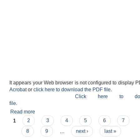
It appears your Web browser is not configured to display P
Acrobat
or
click here to download the PDF file.
Click here to do
file.
Read more
about मसलन्द तथा कार्यालय सामाग्रीहरुको दररेट पेश गर्ने
Pages
सम्बन्धी सूचना!!!
1
2
3
4
5
6
7
8
9
…
next ›
last »