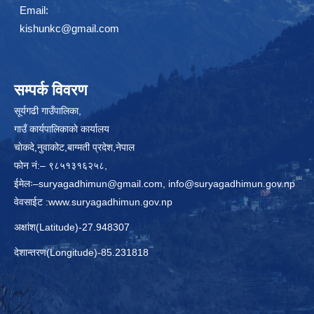
Email:
kishunkc@gmail.com
सम्पर्क विवरण
सूर्यगढी गाउँपालिका,
गाउँ कार्यपालिकाकाे कार्यालय
चाेकदे,नुवाकोट,बाग्मती प्रदेश,नेपाल
फोन नं:– ९८५१३१६२५८,
ईमेलः–
suryagadhimun@gmail.com, info@suryagadhimun.gov.np
वेवसाईट :
www.suryagadhimun.gov.np
अक्षांश(Latitude)-27.948307
देशान्तरण(Longitude)-85.231818