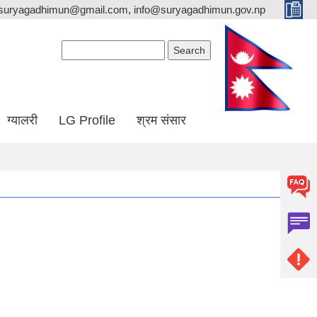
suryagadhimun@gmail.com, info@suryagadhimun.gov.np
Search form
Search
ग्यालरी
LG Profile
श्रम संसार