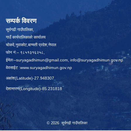
सम्पर्क विवरण
सूर्यगढी गाउँपालिका,
गाउँ कार्यपालिकाकाे कार्यालय
चाेकदे,नुवाकोट,बाग्मती प्रदेश,नेपाल
फोन नं:– ९८५१३१६२५८,
ईमेलः–
suryagadhimun@gmail.com, info@suryagadhimun.gov.np
वेवसाईट :
www.suryagadhimun.gov.np
अक्षांश(Latitude)-27.948307
देशान्तरण(Longitude)-85.231818
© 2026 सूर्यगढी गाउँपालिका