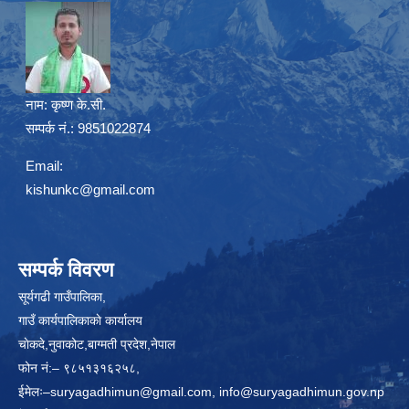
नाम:
कृष्ण के.सी.
सम्पर्क नं.: 9851022874
Email:
kishunkc@gmail.com
सम्पर्क विवरण
सूर्यगढी गाउँपालिका,
गाउँ कार्यपालिकाकाे कार्यालय
चाेकदे,नुवाकोट,बाग्मती प्रदेश,नेपाल
फोन नं:– ९८५१३१६२५८,
ईमेलः–
suryagadhimun@gmail.com, info@suryagadhimun.gov.np