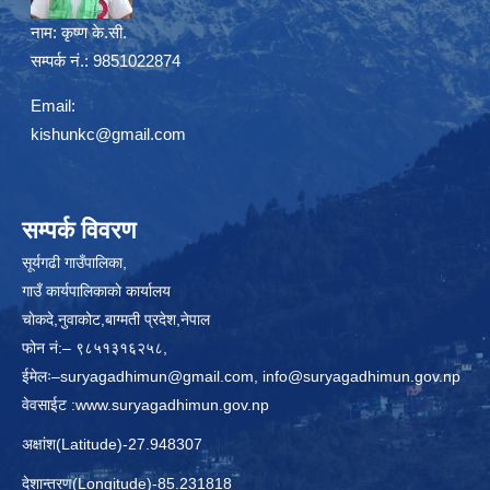
नाम:
कृष्ण के.सी.
सम्पर्क नं.: 9851022874
Email:
kishunkc@gmail.com
सम्पर्क विवरण
सूर्यगढी गाउँपालिका,
गाउँ कार्यपालिकाकाे कार्यालय
चाेकदे,नुवाकोट,बाग्मती प्रदेश,नेपाल
फोन नं:– ९८५१३१६२५८,
ईमेलः–
suryagadhimun@gmail.com, info@suryagadhimun.gov.np
वेवसाईट :
www.suryagadhimun.gov.np
अक्षांश(Latitude)-27.948307
देशान्तरण(Longitude)-85.231818