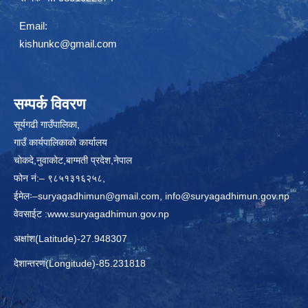
Email:
kishunkc@gmail.com
सम्पर्क विवरण
सूर्यगढी गाउँपालिका,
गाउँ कार्यपालिकाकाे कार्यालय
चाेकदे,नुवाकोट,बाग्मती प्रदेश,नेपाल
फोन नं:– ९८५१३१६२५८,
ईमेलः–
suryagadhimun@gmail.com, info@suryagadhimun.gov.np
वेवसाईट :
www.suryagadhimun.gov.np
अक्षांश(Latitude)-27.948307
देशान्तरण(Longitude)-85.231818