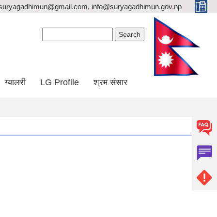
suryagadhimun@gmail.com, info@suryagadhimun.gov.np
Search form
Search
ग्यालरी
LG Profile
श्रम संसार