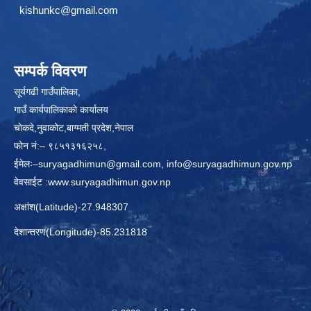
kishunkc@gmail.com
सम्पर्क विवरण
सूर्यगढी गाउँपालिका,
गाउँ कार्यपालिकाकाे कार्यालय
चाेकदे,नुवाकोट,बाग्मती प्रदेश,नेपाल
फोन नं:– ९८५१३१६२५८,
ईमेलः–
suryagadhimun@gmail.com, info@suryagadhimun.gov.np
वेवसाईट :
www.suryagadhimun.gov.np
अक्षांश(Latitude)-27.948307
देशान्तरण(Longitude)-85.231818