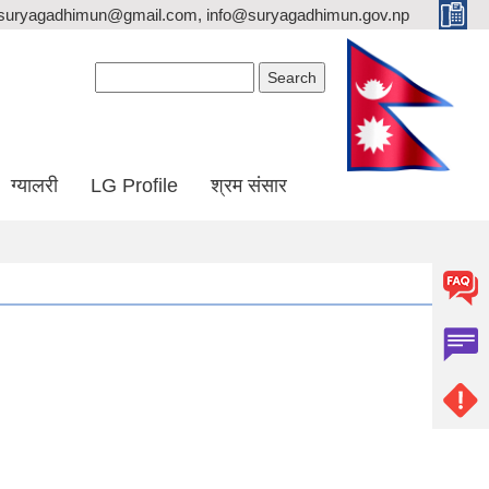
suryagadhimun@gmail.com, info@suryagadhimun.gov.np
Search form
Search
ग्यालरी
LG Profile
श्रम संसार