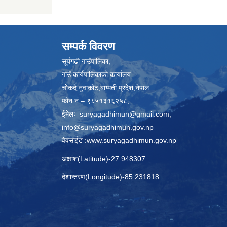
सम्पर्क विवरण
सूर्यगढी गाउँपालिका,
गाउँ कार्यपालिकाकाे कार्यालय
चाेकदे,नुवाकोट,बाग्मती प्रदेश,नेपाल
फोन नं:– ९८५१३१६२५८,
ईमेलः–
suryagadhimun@gmail.com,
info@suryagadhimun.gov.np
वेवसाईट :
www.suryagadhimun.gov.np
अक्षांश(Latitude)-27.948307
देशान्तरण(Longitude)-85.231818