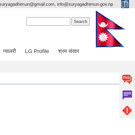
suryagadhimun@gmail.com, info@suryagadhimun.gov.np
Search form
Search
ग्यालरी
LG Profile
श्रम संसार