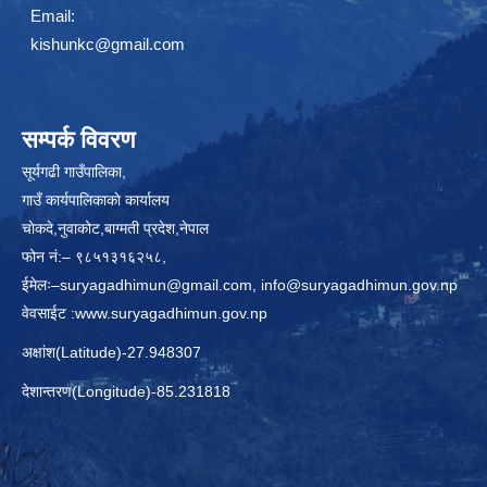
Email:
kishunkc@gmail.com
सम्पर्क विवरण
सूर्यगढी गाउँपालिका,
गाउँ कार्यपालिकाकाे कार्यालय
चाेकदे,नुवाकोट,बाग्मती प्रदेश,नेपाल
फोन नं:– ९८५१३१६२५८,
ईमेलः–
suryagadhimun@gmail.com, info@suryagadhimun.gov.np
वेवसाईट :
www.suryagadhimun.gov.np
अक्षांश(Latitude)-27.948307
देशान्तरण(Longitude)-85.231818