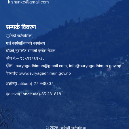
kishunkc@gmail.com
सम्पर्क विवरण
सूर्यगढी गाउँपालिका,
गाउँ कार्यपालिकाकाे कार्यालय
चाेकदे,नुवाकोट,बाग्मती प्रदेश,नेपाल
फोन नं:– ९८५१३१६२५८,
ईमेलः–
suryagadhimun@gmail.com, info@suryagadhimun.gov.np
वेवसाईट :
www.suryagadhimun.gov.np
अक्षांश(Latitude)-27.948307
देशान्तरण(Longitude)-85.231818
© 2026 सूर्यगढी गाउँपालिका