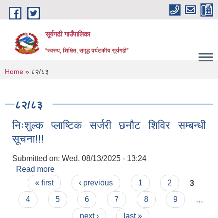
Skip to main content
सूर्यगढी गाउँपालिका
“स्वस्थ, शिक्षित, समृद्ध पर्यटकीय सूर्यगढी”
You are here
Home
» ८२/८३
८२/८३
निःशुल्क प्लाष्टिक सर्जरी छनौट शिविर सम्बन्धी
सूचना!!!
Submitted on:
Wed, 08/13/2025 - 13:24
Read more
about निःशुल्क प्लाष्टिक सर्जरी छनौट शिविर सम्बन्धी
Pages
सूचना!!!
« first
‹ previous
1
2
3
4
5
6
7
8
9
…
next ›
last »