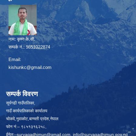
नाम:
कृष्ण के.सी.
सम्पर्क नं.: 9851022874
Email:
kishunkc@gmail.com
सम्पर्क विवरण
सूर्यगढी गाउँपालिका,
गाउँ कार्यपालिकाकाे कार्यालय
चाेकदे,नुवाकोट,बाग्मती प्रदेश,नेपाल
फोन नं:– ९८५१३१६२५८,
ईमेलः–
suryagadhimun@gmail.com, info@suryagadhimun.gov.np