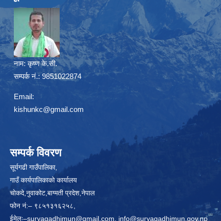
नाम:
कृष्ण के.सी.
सम्पर्क नं.: 9851022874
Email:
kishunkc@gmail.com
सम्पर्क विवरण
सूर्यगढी गाउँपालिका,
गाउँ कार्यपालिकाकाे कार्यालय
चाेकदे,नुवाकोट,बाग्मती प्रदेश,नेपाल
फोन नं:– ९८५१३१६२५८,
ईमेलः–
suryagadhimun@gmail.com, info@suryagadhimun.gov.np