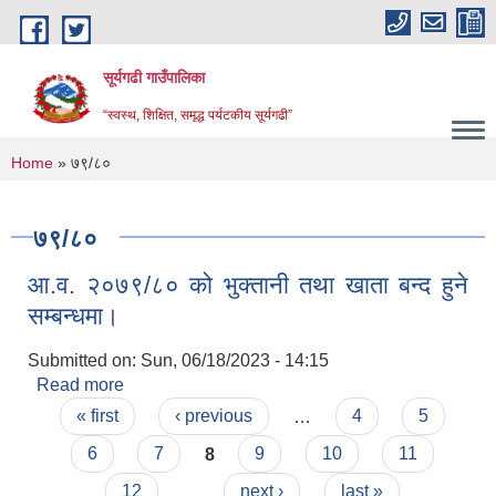
Skip to main content
सूर्यगढी गाउँपालिका
“स्वस्थ, शिक्षित, समृद्ध पर्यटकीय सूर्यगढी”
You are here
Home
» ७९/८०
७९/८०
आ.व. २०७९/८० को भुक्तानी तथा खाता बन्द हुने
सम्बन्धमा।
Submitted on:
Sun, 06/18/2023 - 14:15
Read more
about आ.व. २०७९/८० को भुक्तानी तथा खाता बन्द हुने
Pages
सम्बन्धमा।
« first
‹ previous
…
4
5
6
7
8
9
10
11
12
…
next ›
last »