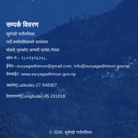
सम्पर्क विवरण
सूर्यगढी गाउँपालिका,
गाउँ कार्यपालिकाकाे कार्यालय
चाेकदे,नुवाकोट,बाग्मती प्रदेश,नेपाल
फोन नं:– ९८५१३१६२५८,
ईमेलः–
suryagadhimun@gmail.com, info@suryagadhimun.gov.np
वेवसाईट :
www.suryagadhimun.gov.np
अक्षांश(Latitude)-27.948307
देशान्तरण(Longitude)-85.231818
© 2026 सूर्यगढी गाउँपालिका