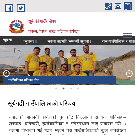
Skip to main content
सूर्यगढी गाउँपालिका
“स्वस्थ, शिक्षित, समृद्ध पर्यटकीय सूर्यगढी”
सूचना
े सम्बन्धी सूचना!!!
सरुवा सहमति सम्बन्धी सूचना।
यस गाउँपालिका र मातहातका 
सूर्यगढी गाउँपालिका प्रशासकीय भवन
गाउँपालिका भलिबल टिम
पर्यटन सम्बन्धी कार्यक्रम
गाउँपालिका परिसर वरिपरि वृक्षारोपण कार्यक्रम
सूर्यगढी गाउँपालिकाको परिचय
नेपालको बागमती प्रदेशको नुवाकोट जिल्लाका साविक गाविसहरू
लच्याङ, वागेश्वरी, हल्देकालिका र गणेशस्थान लाई समावेश गरी ५
वडामा विभाजन भई गठन भएको यस गाउँपालिकाको कुल जनसंख्या