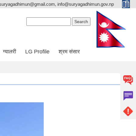
suryagadhimun@gmail.com, info@suryagadhimun.gov.np
Search form
Search
ग्यालरी
LG Profile
श्रम संसार