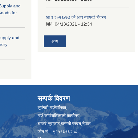
 (Supply and
Goods for
आ व २०७६/७७ को आय व्यायको विवरण
मिति:
04/13/2021 - 12:34
"Supply and
अन्य
nery
सम्पर्क विवरण
सूर्यगढी गाउँपालिका,
गाउँ कार्यपालिकाकाे कार्यालय
चाेकदे,नुवाकोट,बाग्मती प्रदेश,नेपाल
फोन नं:– ९८५१३१६२५८,